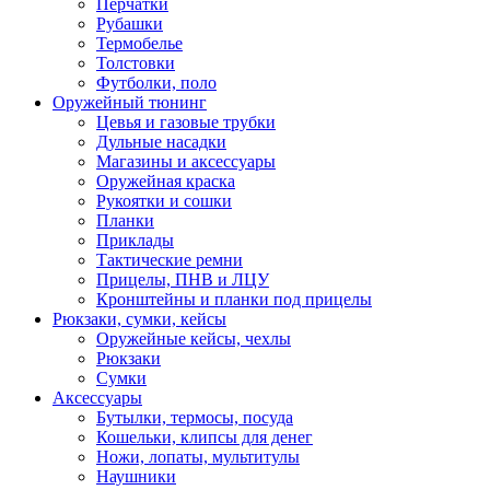
Перчатки
Рубашки
Термобелье
Толстовки
Футболки, поло
Оружейный тюнинг
Цевья и газовые трубки
Дульные насадки
Магазины и аксессуары
Оружейная краска
Рукоятки и сошки
Планки
Приклады
Тактические ремни
Прицелы, ПНВ и ЛЦУ
Кронштейны и планки под прицелы
Рюкзаки, сумки, кейсы
Оружейные кейсы, чехлы
Рюкзаки
Сумки
Аксессуары
Бутылки, термосы, посуда
Кошельки, клипсы для денег
Ножи, лопаты, мультитулы
Наушники