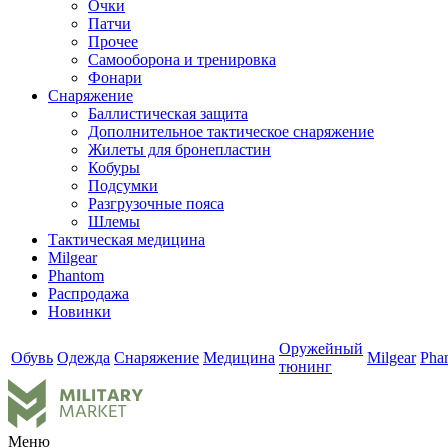
Очки
Патчи
Прочее
Самооборона и тренировка
Фонари
Снаряжение
Баллистическая защита
Дополнительное тактическое снаряжение
Жилеты для бронепластин
Кобуры
Подсумки
Разгрузочные пояса
Шлемы
Тактическая медицина
Milgear
Phantom
Распродажа
Новинки
Оружейный
Обувь
Одежда
Снаряжение
Медицина
Milgear
Pha
тюнинг
Меню