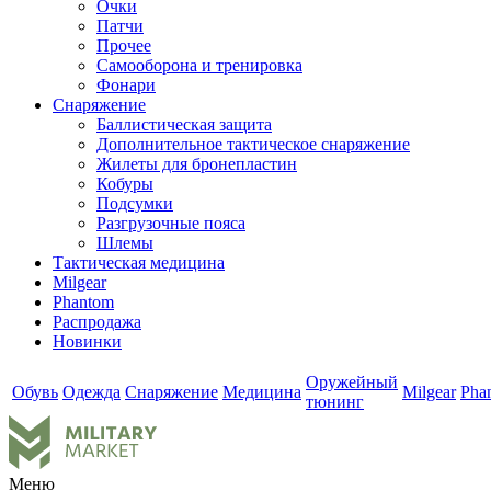
Очки
Патчи
Прочее
Самооборона и тренировка
Фонари
Снаряжение
Баллистическая защита
Дополнительное тактическое снаряжение
Жилеты для бронепластин
Кобуры
Подсумки
Разгрузочные пояса
Шлемы
Тактическая медицина
Milgear
Phantom
Распродажа
Новинки
Оружейный
Обувь
Одежда
Снаряжение
Медицина
Milgear
Pha
тюнинг
Меню