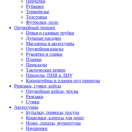
Перчатки
Рубашки
Термобелье
Толстовки
Футболки, поло
Оружейный тюнинг
Цевья и газовые трубки
Дульные насадки
Магазины и аксессуары
Оружейная краска
Рукоятки и сошки
Планки
Приклады
Тактические ремни
Прицелы, ПНВ и ЛЦУ
Кронштейны и планки под прицелы
Рюкзаки, сумки, кейсы
Оружейные кейсы, чехлы
Рюкзаки
Сумки
Аксессуары
Бутылки, термосы, посуда
Кошельки, клипсы для денег
Ножи, лопаты, мультитулы
Наушники