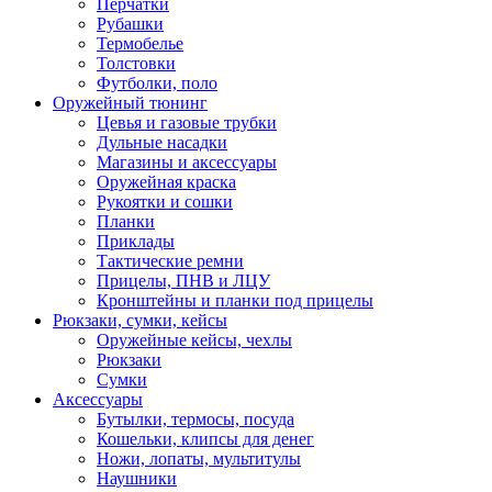
Перчатки
Рубашки
Термобелье
Толстовки
Футболки, поло
Оружейный тюнинг
Цевья и газовые трубки
Дульные насадки
Магазины и аксессуары
Оружейная краска
Рукоятки и сошки
Планки
Приклады
Тактические ремни
Прицелы, ПНВ и ЛЦУ
Кронштейны и планки под прицелы
Рюкзаки, сумки, кейсы
Оружейные кейсы, чехлы
Рюкзаки
Сумки
Аксессуары
Бутылки, термосы, посуда
Кошельки, клипсы для денег
Ножи, лопаты, мультитулы
Наушники