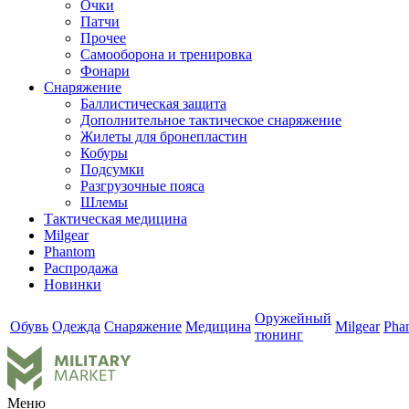
Очки
Патчи
Прочее
Самооборона и тренировка
Фонари
Снаряжение
Баллистическая защита
Дополнительное тактическое снаряжение
Жилеты для бронепластин
Кобуры
Подсумки
Разгрузочные пояса
Шлемы
Тактическая медицина
Milgear
Phantom
Распродажа
Новинки
Оружейный
Обувь
Одежда
Снаряжение
Медицина
Milgear
Pha
тюнинг
Меню