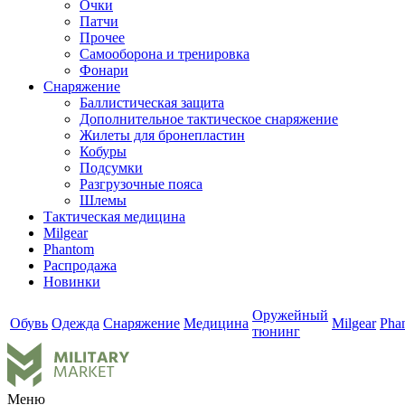
Очки
Патчи
Прочее
Самооборона и тренировка
Фонари
Снаряжение
Баллистическая защита
Дополнительное тактическое снаряжение
Жилеты для бронепластин
Кобуры
Подсумки
Разгрузочные пояса
Шлемы
Тактическая медицина
Milgear
Phantom
Распродажа
Новинки
Оружейный
Обувь
Одежда
Снаряжение
Медицина
Milgear
Pha
тюнинг
Меню