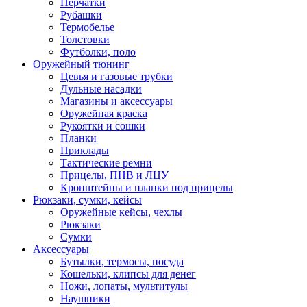
Перчатки
Рубашки
Термобелье
Толстовки
Футболки, поло
Оружейный тюнинг
Цевья и газовые трубки
Дульные насадки
Магазины и аксессуары
Оружейная краска
Рукоятки и сошки
Планки
Приклады
Тактические ремни
Прицелы, ПНВ и ЛЦУ
Кронштейны и планки под прицелы
Рюкзаки, сумки, кейсы
Оружейные кейсы, чехлы
Рюкзаки
Сумки
Аксессуары
Бутылки, термосы, посуда
Кошельки, клипсы для денег
Ножи, лопаты, мультитулы
Наушники