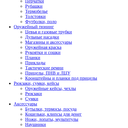
Перчатки
Рубашки
Термобелье
Толстовки
Футболки, поло
Оружейный тюнинг
Цевья и газовые трубки
Дульные насадки
Магазины и аксессуары
Оружейная краска
Рукоятки и сошки
Планки
Приклады
Тактические ремни
Прицелы, ПНВ и ЛЦУ
Кронштейны и планки под прицелы
Рюкзаки, сумки, кейсы
Оружейные кейсы, чехлы
Рюкзаки
Сумки
Аксессуары
Бутылки, термосы, посуда
Кошельки, клипсы для денег
Ножи, лопаты, мультитулы
Наушники