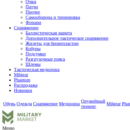
Очки
Патчи
Прочее
Самооборона и тренировка
Фонари
Снаряжение
Баллистическая защита
Дополнительное тактическое снаряжение
Жилеты для бронепластин
Кобуры
Подсумки
Разгрузочные пояса
Шлемы
Тактическая медицина
Milgear
Phantom
Распродажа
Новинки
Оружейный
Обувь
Одежда
Снаряжение
Медицина
Milgear
Pha
тюнинг
Меню