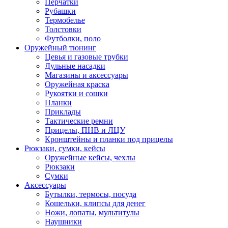
Перчатки
Рубашки
Термобелье
Толстовки
Футболки, поло
Оружейный тюнинг
Цевья и газовые трубки
Дульные насадки
Магазины и аксессуары
Оружейная краска
Рукоятки и сошки
Планки
Приклады
Тактические ремни
Прицелы, ПНВ и ЛЦУ
Кронштейны и планки под прицелы
Рюкзаки, сумки, кейсы
Оружейные кейсы, чехлы
Рюкзаки
Сумки
Аксессуары
Бутылки, термосы, посуда
Кошельки, клипсы для денег
Ножи, лопаты, мультитулы
Наушники