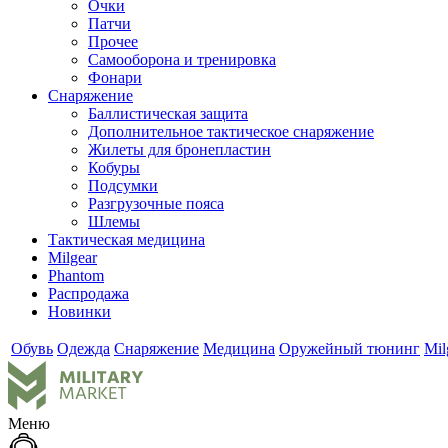
Очки
Патчи
Прочее
Самооборона и тренировка
Фонари
Снаряжение
Баллистическая защита
Дополнительное тактическое снаряжение
Жилеты для бронепластин
Кобуры
Подсумки
Разгрузочные пояса
Шлемы
Тактическая медицина
Milgear
Phantom
Распродажа
Новинки
Обувь
Одежда
Снаряжение
Медицина
Оружейный тюнинг
Mil
Меню