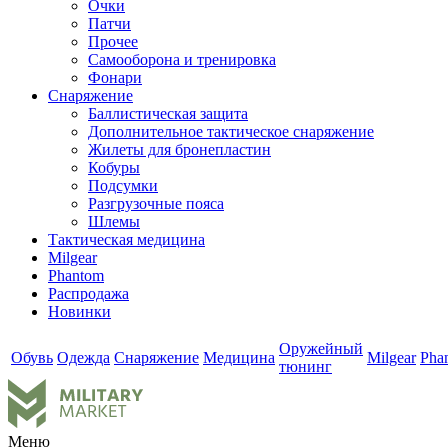
Очки
Патчи
Прочее
Самооборона и тренировка
Фонари
Снаряжение
Баллистическая защита
Дополнительное тактическое снаряжение
Жилеты для бронепластин
Кобуры
Подсумки
Разгрузочные пояса
Шлемы
Тактическая медицина
Milgear
Phantom
Распродажа
Новинки
Оружейный
Обувь
Одежда
Снаряжение
Медицина
Milgear
Pha
тюнинг
Меню