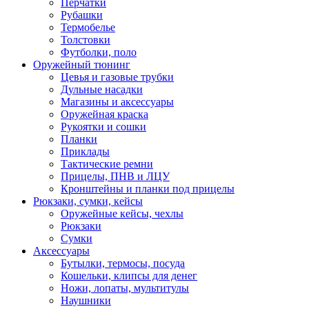
Перчатки
Рубашки
Термобелье
Толстовки
Футболки, поло
Оружейный тюнинг
Цевья и газовые трубки
Дульные насадки
Магазины и аксессуары
Оружейная краска
Рукоятки и сошки
Планки
Приклады
Тактические ремни
Прицелы, ПНВ и ЛЦУ
Кронштейны и планки под прицелы
Рюкзаки, сумки, кейсы
Оружейные кейсы, чехлы
Рюкзаки
Сумки
Аксессуары
Бутылки, термосы, посуда
Кошельки, клипсы для денег
Ножи, лопаты, мультитулы
Наушники