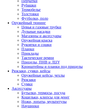
Перчатки
Рубашки
Термобелье
Толстовки
Футболки, поло
Оружейный тюнинг
Цевья и газовые трубки
Дульные насадки
Магазины и аксессуары
Оружейная краска
Рукоятки и сошки
Планки
Приклады
Тактические ремни
Прицелы, ПНВ и ЛЦУ
Кронштейны и планки под прицелы
Рюкзаки, сумки, кейсы
Оружейные кейсы, чехлы
Рюкзаки
Сумки
Аксессуары
Бутылки, термосы, посуда
Кошельки, клипсы для денег
Ножи, лопаты, мультитулы
Наушники