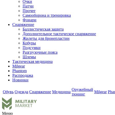
Очки
Патчи
Прочее
Самооборона и тренировка
Фонари
Снаряжение
Баллистическая защита
Дополнительное тактическое снаряжение
Жилеты для бронепластин
Кобуры
Подсумки
Разгрузочные пояса
Шлемы
Тактическая медицина
Milgear
Phantom
Распродажа
Новинки
Оружейный
Обувь
Одежда
Снаряжение
Медицина
Milgear
Pha
тюнинг
Меню