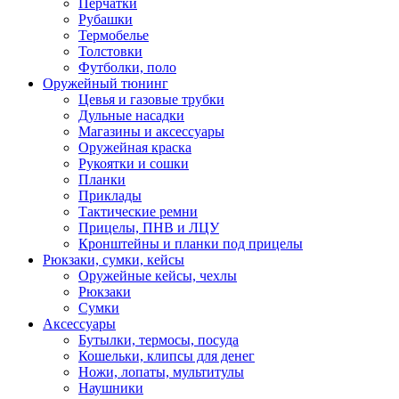
Перчатки
Рубашки
Термобелье
Толстовки
Футболки, поло
Оружейный тюнинг
Цевья и газовые трубки
Дульные насадки
Магазины и аксессуары
Оружейная краска
Рукоятки и сошки
Планки
Приклады
Тактические ремни
Прицелы, ПНВ и ЛЦУ
Кронштейны и планки под прицелы
Рюкзаки, сумки, кейсы
Оружейные кейсы, чехлы
Рюкзаки
Сумки
Аксессуары
Бутылки, термосы, посуда
Кошельки, клипсы для денег
Ножи, лопаты, мультитулы
Наушники