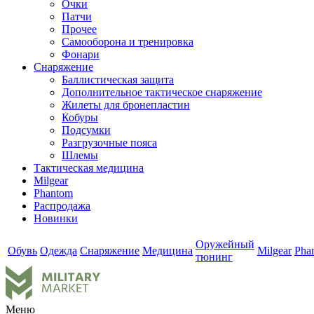
Очки
Патчи
Прочее
Самооборона и тренировка
Фонари
Снаряжение
Баллистическая защита
Дополнительное тактическое снаряжение
Жилеты для бронепластин
Кобуры
Подсумки
Разгрузочные пояса
Шлемы
Тактическая медицина
Milgear
Phantom
Распродажа
Новинки
Оружейный
Обувь
Одежда
Снаряжение
Медицина
Milgear
Pha
тюнинг
Меню