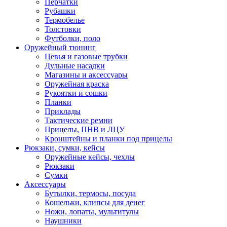
Перчатки
Рубашки
Термобелье
Толстовки
Футболки, поло
Оружейный тюнинг
Цевья и газовые трубки
Дульные насадки
Магазины и аксессуары
Оружейная краска
Рукоятки и сошки
Планки
Приклады
Тактические ремни
Прицелы, ПНВ и ЛЦУ
Кронштейны и планки под прицелы
Рюкзаки, сумки, кейсы
Оружейные кейсы, чехлы
Рюкзаки
Сумки
Аксессуары
Бутылки, термосы, посуда
Кошельки, клипсы для денег
Ножи, лопаты, мультитулы
Наушники