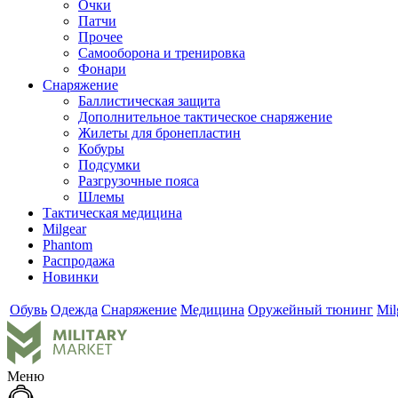
Очки
Патчи
Прочее
Самооборона и тренировка
Фонари
Снаряжение
Баллистическая защита
Дополнительное тактическое снаряжение
Жилеты для бронепластин
Кобуры
Подсумки
Разгрузочные пояса
Шлемы
Тактическая медицина
Milgear
Phantom
Распродажа
Новинки
Обувь
Одежда
Снаряжение
Медицина
Оружейный тюнинг
Mil
Меню