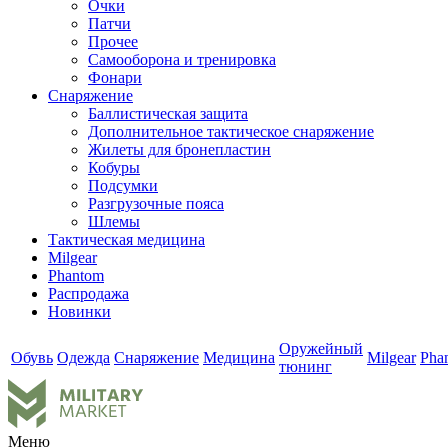
Очки
Патчи
Прочее
Самооборона и тренировка
Фонари
Снаряжение
Баллистическая защита
Дополнительное тактическое снаряжение
Жилеты для бронепластин
Кобуры
Подсумки
Разгрузочные пояса
Шлемы
Тактическая медицина
Milgear
Phantom
Распродажа
Новинки
Оружейный
Обувь
Одежда
Снаряжение
Медицина
Milgear
Pha
тюнинг
Меню