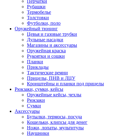
Перчатки
Рубашки
Термобелье
Толстовки
Футболки, поло
Оружейный тюнинг
Цевья и газовые трубки
Дульные насадки
Магазины и аксессуары
Оружейная краска
Рукоятки и сошки
Планки
Приклады
Тактические ремни
Прицелы, ПНВ и ЛЦУ
Кронштейны и планки под прицелы
Рюкзаки, сумки, кейсы
Оружейные кейсы, чехлы
Рюкзаки
Сумки
Аксессуары
Бутылки, термосы, посуда
Кошельки, клипсы для денег
Ножи, лопаты, мультитулы
Наушники