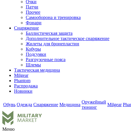
Очки
Патчи
Прочее
Самооборона и тренировка
Фонари
Снаряжение
Баллистическая защита
Дополнительное тактическое снаряжение
Жилеты для бронепластин
Кобуры
Подсумки
Разгрузочные пояса
Шлемы
Тактическая медицина
Milgear
Phantom
Распродажа
Новинки
Оружейный
Обувь
Одежда
Снаряжение
Медицина
Milgear
Pha
тюнинг
Меню