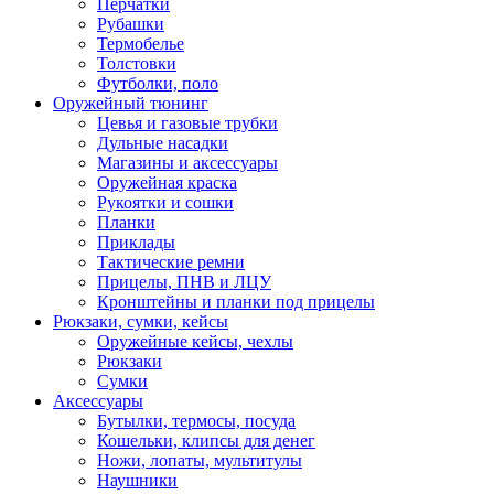
Перчатки
Рубашки
Термобелье
Толстовки
Футболки, поло
Оружейный тюнинг
Цевья и газовые трубки
Дульные насадки
Магазины и аксессуары
Оружейная краска
Рукоятки и сошки
Планки
Приклады
Тактические ремни
Прицелы, ПНВ и ЛЦУ
Кронштейны и планки под прицелы
Рюкзаки, сумки, кейсы
Оружейные кейсы, чехлы
Рюкзаки
Сумки
Аксессуары
Бутылки, термосы, посуда
Кошельки, клипсы для денег
Ножи, лопаты, мультитулы
Наушники