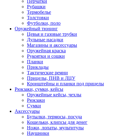
Перчатки
Рубашки
Термобелье
Толстовки
Футболки, поло
Оружейный тюнинг
Цевья и газовые трубки
Дульные насадки
Магазины и аксессуары
Оружейная краска
Рукоятки и сошки
Планки
Приклады
Тактические ремни
Прицелы, ПНВ и ЛЦУ
Кронштейны и планки под прицелы
Рюкзаки, сумки, кейсы
Оружейные кейсы, чехлы
Рюкзаки
Сумки
Аксессуары
Бутылки, термосы, посуда
Кошельки, клипсы для денег
Ножи, лопаты, мультитулы
Наушники