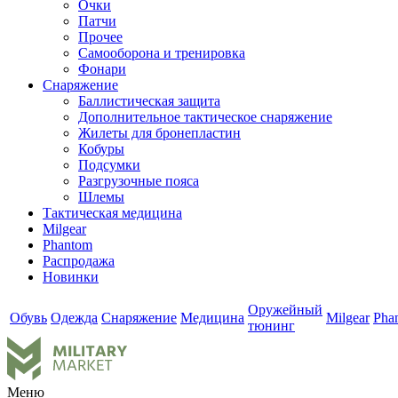
Очки
Патчи
Прочее
Самооборона и тренировка
Фонари
Снаряжение
Баллистическая защита
Дополнительное тактическое снаряжение
Жилеты для бронепластин
Кобуры
Подсумки
Разгрузочные пояса
Шлемы
Тактическая медицина
Milgear
Phantom
Распродажа
Новинки
Оружейный
Обувь
Одежда
Снаряжение
Медицина
Milgear
Pha
тюнинг
Меню