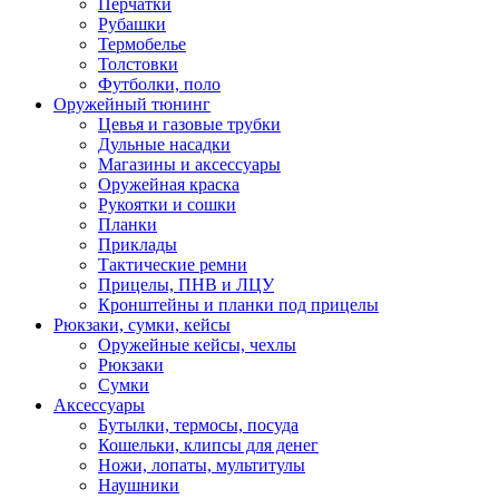
Перчатки
Рубашки
Термобелье
Толстовки
Футболки, поло
Оружейный тюнинг
Цевья и газовые трубки
Дульные насадки
Магазины и аксессуары
Оружейная краска
Рукоятки и сошки
Планки
Приклады
Тактические ремни
Прицелы, ПНВ и ЛЦУ
Кронштейны и планки под прицелы
Рюкзаки, сумки, кейсы
Оружейные кейсы, чехлы
Рюкзаки
Сумки
Аксессуары
Бутылки, термосы, посуда
Кошельки, клипсы для денег
Ножи, лопаты, мультитулы
Наушники