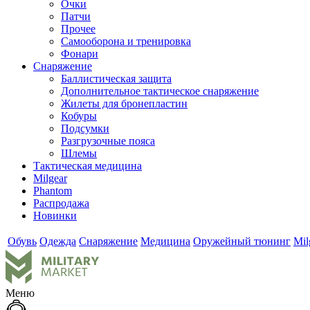
Очки
Патчи
Прочее
Самооборона и тренировка
Фонари
Снаряжение
Баллистическая защита
Дополнительное тактическое снаряжение
Жилеты для бронепластин
Кобуры
Подсумки
Разгрузочные пояса
Шлемы
Тактическая медицина
Milgear
Phantom
Распродажа
Новинки
Обувь
Одежда
Снаряжение
Медицина
Оружейный тюнинг
Mil
Меню