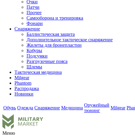
Очки
Патчи
Прочее
Самооборона и тренировка
Фонари
Снаряжение
Баллистическая защита
Дополнительное тактическое снаряжение
Жилеты для бронепластин
Кобуры
Подсумки
Разгрузочные пояса
Шлемы
Тактическая медицина
Milgear
Phantom
Распродажа
Новинки
Оружейный
Обувь
Одежда
Снаряжение
Медицина
Milgear
Pha
тюнинг
Меню