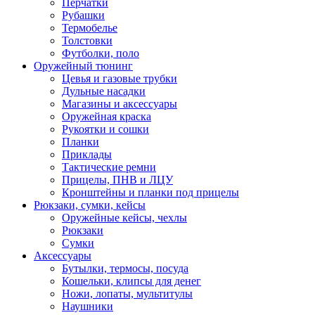
Перчатки
Рубашки
Термобелье
Толстовки
Футболки, поло
Оружейный тюнинг
Цевья и газовые трубки
Дульные насадки
Магазины и аксессуары
Оружейная краска
Рукоятки и сошки
Планки
Приклады
Тактические ремни
Прицелы, ПНВ и ЛЦУ
Кронштейны и планки под прицелы
Рюкзаки, сумки, кейсы
Оружейные кейсы, чехлы
Рюкзаки
Сумки
Аксессуары
Бутылки, термосы, посуда
Кошельки, клипсы для денег
Ножи, лопаты, мультитулы
Наушники