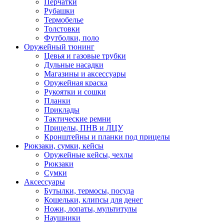
Перчатки
Рубашки
Термобелье
Толстовки
Футболки, поло
Оружейный тюнинг
Цевья и газовые трубки
Дульные насадки
Магазины и аксессуары
Оружейная краска
Рукоятки и сошки
Планки
Приклады
Тактические ремни
Прицелы, ПНВ и ЛЦУ
Кронштейны и планки под прицелы
Рюкзаки, сумки, кейсы
Оружейные кейсы, чехлы
Рюкзаки
Сумки
Аксессуары
Бутылки, термосы, посуда
Кошельки, клипсы для денег
Ножи, лопаты, мультитулы
Наушники