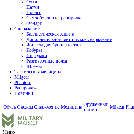
Очки
Патчи
Прочее
Самооборона и тренировка
Фонари
Снаряжение
Баллистическая защита
Дополнительное тактическое снаряжение
Жилеты для бронепластин
Кобуры
Подсумки
Разгрузочные пояса
Шлемы
Тактическая медицина
Milgear
Phantom
Распродажа
Новинки
Оружейный
Обувь
Одежда
Снаряжение
Медицина
Milgear
Pha
тюнинг
Меню