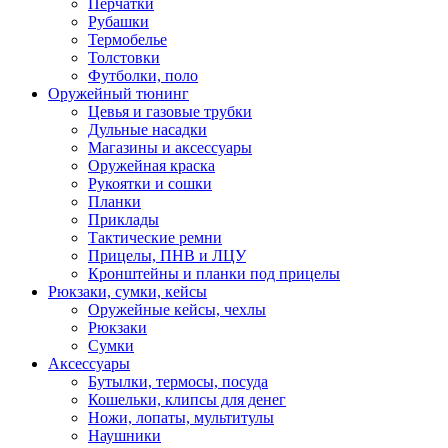
Перчатки
Рубашки
Термобелье
Толстовки
Футболки, поло
Оружейный тюнинг
Цевья и газовые трубки
Дульные насадки
Магазины и аксессуары
Оружейная краска
Рукоятки и сошки
Планки
Приклады
Тактические ремни
Прицелы, ПНВ и ЛЦУ
Кронштейны и планки под прицелы
Рюкзаки, сумки, кейсы
Оружейные кейсы, чехлы
Рюкзаки
Сумки
Аксессуары
Бутылки, термосы, посуда
Кошельки, клипсы для денег
Ножи, лопаты, мультитулы
Наушники