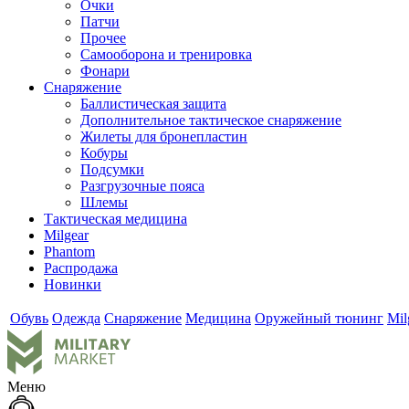
Очки
Патчи
Прочее
Самооборона и тренировка
Фонари
Снаряжение
Баллистическая защита
Дополнительное тактическое снаряжение
Жилеты для бронепластин
Кобуры
Подсумки
Разгрузочные пояса
Шлемы
Тактическая медицина
Milgear
Phantom
Распродажа
Новинки
Обувь
Одежда
Снаряжение
Медицина
Оружейный тюнинг
Mil
Меню