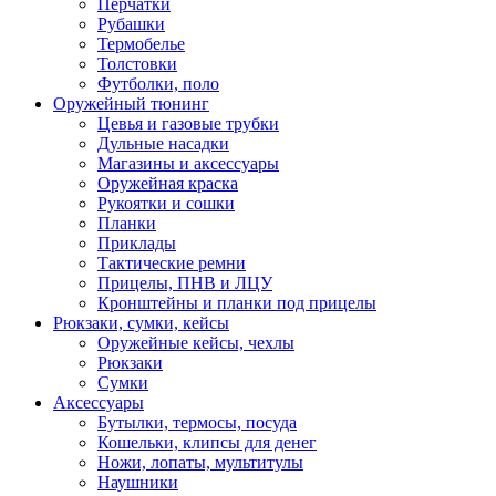
Перчатки
Рубашки
Термобелье
Толстовки
Футболки, поло
Оружейный тюнинг
Цевья и газовые трубки
Дульные насадки
Магазины и аксессуары
Оружейная краска
Рукоятки и сошки
Планки
Приклады
Тактические ремни
Прицелы, ПНВ и ЛЦУ
Кронштейны и планки под прицелы
Рюкзаки, сумки, кейсы
Оружейные кейсы, чехлы
Рюкзаки
Сумки
Аксессуары
Бутылки, термосы, посуда
Кошельки, клипсы для денег
Ножи, лопаты, мультитулы
Наушники