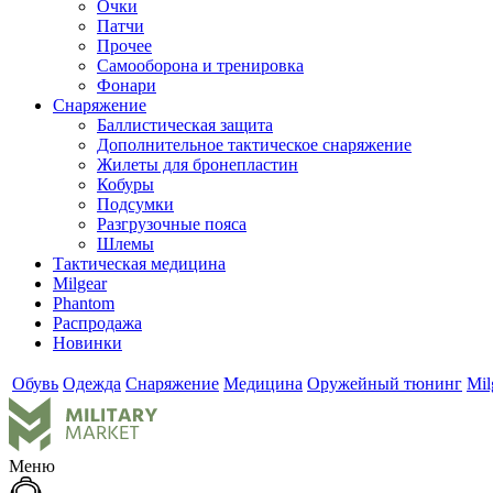
Очки
Патчи
Прочее
Самооборона и тренировка
Фонари
Снаряжение
Баллистическая защита
Дополнительное тактическое снаряжение
Жилеты для бронепластин
Кобуры
Подсумки
Разгрузочные пояса
Шлемы
Тактическая медицина
Milgear
Phantom
Распродажа
Новинки
Обувь
Одежда
Снаряжение
Медицина
Оружейный тюнинг
Mil
Меню