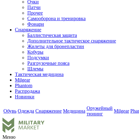
Очки
Патчи
Прочее
Самооборона и тренировка
Фонари
Снаряжение
Баллистическая защита
Дополнительное тактическое снаряжение
Жилеты для бронепластин
Кобуры
Подсумки
Разгрузочные пояса
Шлемы
Тактическая медицина
Milgear
Phantom
Распродажа
Новинки
Оружейный
Обувь
Одежда
Снаряжение
Медицина
Milgear
Pha
тюнинг
Меню