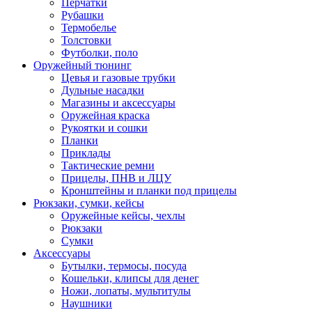
Перчатки
Рубашки
Термобелье
Толстовки
Футболки, поло
Оружейный тюнинг
Цевья и газовые трубки
Дульные насадки
Магазины и аксессуары
Оружейная краска
Рукоятки и сошки
Планки
Приклады
Тактические ремни
Прицелы, ПНВ и ЛЦУ
Кронштейны и планки под прицелы
Рюкзаки, сумки, кейсы
Оружейные кейсы, чехлы
Рюкзаки
Сумки
Аксессуары
Бутылки, термосы, посуда
Кошельки, клипсы для денег
Ножи, лопаты, мультитулы
Наушники