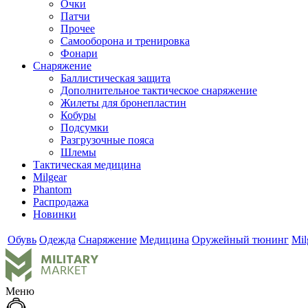
Очки
Патчи
Прочее
Самооборона и тренировка
Фонари
Снаряжение
Баллистическая защита
Дополнительное тактическое снаряжение
Жилеты для бронепластин
Кобуры
Подсумки
Разгрузочные пояса
Шлемы
Тактическая медицина
Milgear
Phantom
Распродажа
Новинки
Обувь
Одежда
Снаряжение
Медицина
Оружейный тюнинг
Mil
Меню