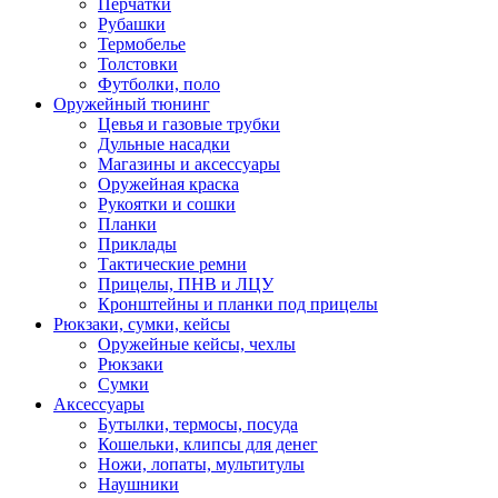
Перчатки
Рубашки
Термобелье
Толстовки
Футболки, поло
Оружейный тюнинг
Цевья и газовые трубки
Дульные насадки
Магазины и аксессуары
Оружейная краска
Рукоятки и сошки
Планки
Приклады
Тактические ремни
Прицелы, ПНВ и ЛЦУ
Кронштейны и планки под прицелы
Рюкзаки, сумки, кейсы
Оружейные кейсы, чехлы
Рюкзаки
Сумки
Аксессуары
Бутылки, термосы, посуда
Кошельки, клипсы для денег
Ножи, лопаты, мультитулы
Наушники