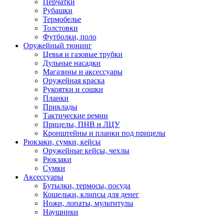
Перчатки
Рубашки
Термобелье
Толстовки
Футболки, поло
Оружейный тюнинг
Цевья и газовые трубки
Дульные насадки
Магазины и аксессуары
Оружейная краска
Рукоятки и сошки
Планки
Приклады
Тактические ремни
Прицелы, ПНВ и ЛЦУ
Кронштейны и планки под прицелы
Рюкзаки, сумки, кейсы
Оружейные кейсы, чехлы
Рюкзаки
Сумки
Аксессуары
Бутылки, термосы, посуда
Кошельки, клипсы для денег
Ножи, лопаты, мультитулы
Наушники