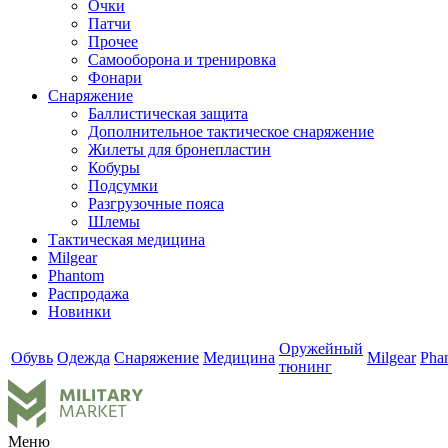
Очки
Патчи
Прочее
Самооборона и тренировка
Фонари
Снаряжение
Баллистическая защита
Дополнительное тактическое снаряжение
Жилеты для бронепластин
Кобуры
Подсумки
Разгрузочные пояса
Шлемы
Тактическая медицина
Milgear
Phantom
Распродажа
Новинки
Оружейный
Обувь
Одежда
Снаряжение
Медицина
Milgear
Pha
тюнинг
Меню