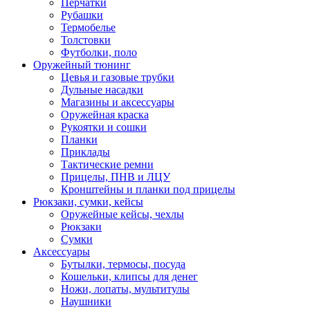
Перчатки
Рубашки
Термобелье
Толстовки
Футболки, поло
Оружейный тюнинг
Цевья и газовые трубки
Дульные насадки
Магазины и аксессуары
Оружейная краска
Рукоятки и сошки
Планки
Приклады
Тактические ремни
Прицелы, ПНВ и ЛЦУ
Кронштейны и планки под прицелы
Рюкзаки, сумки, кейсы
Оружейные кейсы, чехлы
Рюкзаки
Сумки
Аксессуары
Бутылки, термосы, посуда
Кошельки, клипсы для денег
Ножи, лопаты, мультитулы
Наушники