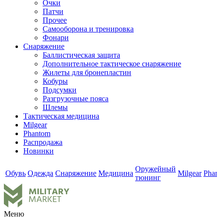
Очки
Патчи
Прочее
Самооборона и тренировка
Фонари
Снаряжение
Баллистическая защита
Дополнительное тактическое снаряжение
Жилеты для бронепластин
Кобуры
Подсумки
Разгрузочные пояса
Шлемы
Тактическая медицина
Milgear
Phantom
Распродажа
Новинки
Оружейный
Обувь
Одежда
Снаряжение
Медицина
Milgear
Pha
тюнинг
Меню