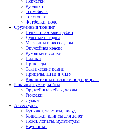
Перчатки
Рубашки
Термобелье
Толстовки
Футболки, поло
Оружейный тюнинг
Цевья и газовые трубки
Дульные насадки
Магазины и аксессуары
Оружейная краска
Рукоятки и сошки
Планки
Приклады
Тактические ремни
Прицелы, ПНВ и ЛЦУ
Кронштейны и планки под прицелы
Рюкзаки, сумки, кейсы
Оружейные кейсы, чехлы
Рюкзаки
Сумки
Аксессуары
Бутылки, термосы, посуда
Кошельки, клипсы для денег
Ножи, лопаты, мультитулы
Наушники