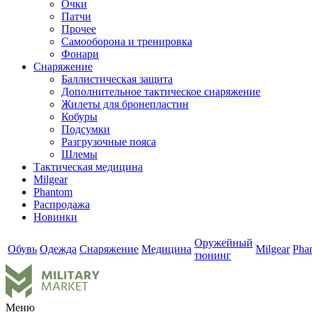
Очки
Патчи
Прочее
Самооборона и тренировка
Фонари
Снаряжение
Баллистическая защита
Дополнительное тактическое снаряжение
Жилеты для бронепластин
Кобуры
Подсумки
Разгрузочные пояса
Шлемы
Тактическая медицина
Milgear
Phantom
Распродажа
Новинки
Оружейный
Обувь
Одежда
Снаряжение
Медицина
Milgear
Pha
тюнинг
Меню