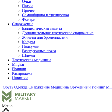
Очки
Патчи
Прочее
Самооборона и тренировка
Фонари
Снаряжение
Баллистическая защита
Дополнительное тактическое снаряжение
Жилеты для бронепластин
Кобуры
Подсумки
Разгрузочные пояса
Шлемы
Тактическая медицина
Milgear
Phantom
Распродажа
Новинки
Обувь
Одежда
Снаряжение
Медицина
Оружейный тюнинг
Mil
Меню