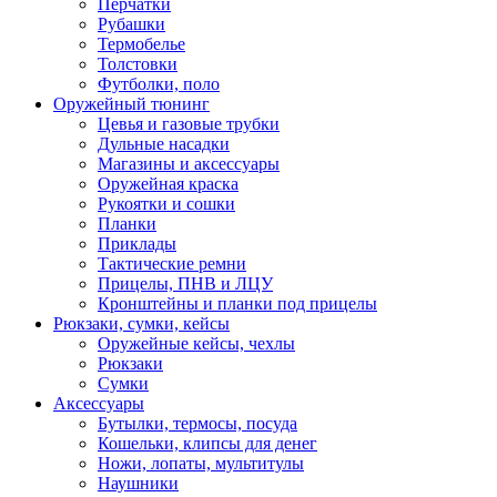
Перчатки
Рубашки
Термобелье
Толстовки
Футболки, поло
Оружейный тюнинг
Цевья и газовые трубки
Дульные насадки
Магазины и аксессуары
Оружейная краска
Рукоятки и сошки
Планки
Приклады
Тактические ремни
Прицелы, ПНВ и ЛЦУ
Кронштейны и планки под прицелы
Рюкзаки, сумки, кейсы
Оружейные кейсы, чехлы
Рюкзаки
Сумки
Аксессуары
Бутылки, термосы, посуда
Кошельки, клипсы для денег
Ножи, лопаты, мультитулы
Наушники