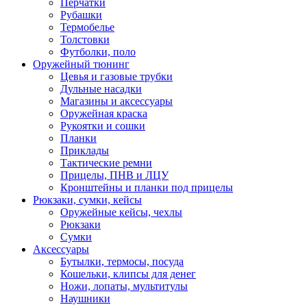
Перчатки
Рубашки
Термобелье
Толстовки
Футболки, поло
Оружейный тюнинг
Цевья и газовые трубки
Дульные насадки
Магазины и аксессуары
Оружейная краска
Рукоятки и сошки
Планки
Приклады
Тактические ремни
Прицелы, ПНВ и ЛЦУ
Кронштейны и планки под прицелы
Рюкзаки, сумки, кейсы
Оружейные кейсы, чехлы
Рюкзаки
Сумки
Аксессуары
Бутылки, термосы, посуда
Кошельки, клипсы для денег
Ножи, лопаты, мультитулы
Наушники