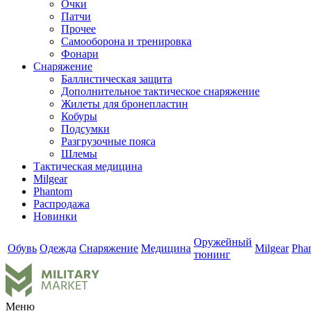
Очки
Патчи
Прочее
Самооборона и тренировка
Фонари
Снаряжение
Баллистическая защита
Дополнительное тактическое снаряжение
Жилеты для бронепластин
Кобуры
Подсумки
Разгрузочные пояса
Шлемы
Тактическая медицина
Milgear
Phantom
Распродажа
Новинки
Оружейный
Обувь
Одежда
Снаряжение
Медицина
Milgear
Pha
тюнинг
Меню