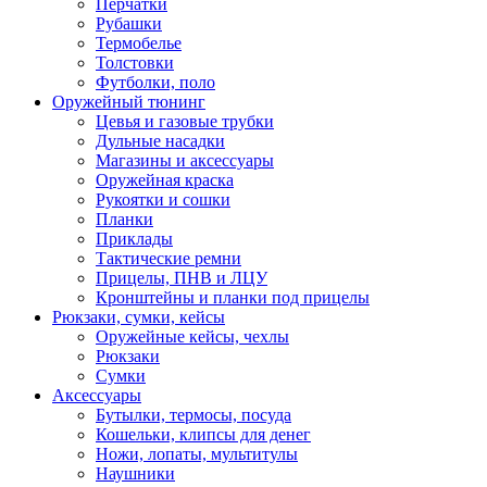
Перчатки
Рубашки
Термобелье
Толстовки
Футболки, поло
Оружейный тюнинг
Цевья и газовые трубки
Дульные насадки
Магазины и аксессуары
Оружейная краска
Рукоятки и сошки
Планки
Приклады
Тактические ремни
Прицелы, ПНВ и ЛЦУ
Кронштейны и планки под прицелы
Рюкзаки, сумки, кейсы
Оружейные кейсы, чехлы
Рюкзаки
Сумки
Аксессуары
Бутылки, термосы, посуда
Кошельки, клипсы для денег
Ножи, лопаты, мультитулы
Наушники