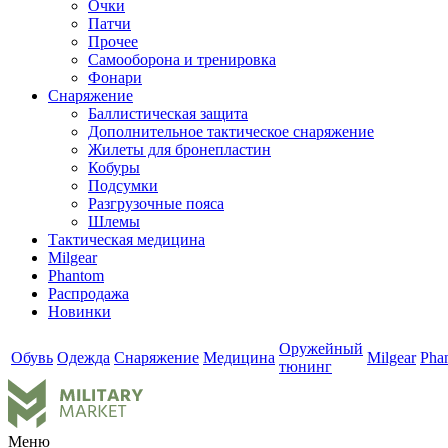
Очки
Патчи
Прочее
Самооборона и тренировка
Фонари
Снаряжение
Баллистическая защита
Дополнительное тактическое снаряжение
Жилеты для бронепластин
Кобуры
Подсумки
Разгрузочные пояса
Шлемы
Тактическая медицина
Milgear
Phantom
Распродажа
Новинки
Оружейный
Обувь
Одежда
Снаряжение
Медицина
Milgear
Pha
тюнинг
Меню