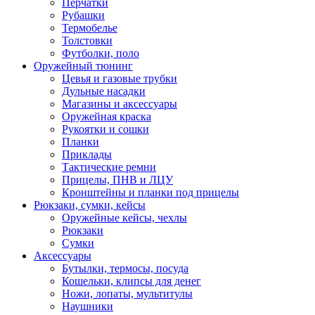
Перчатки
Рубашки
Термобелье
Толстовки
Футболки, поло
Оружейный тюнинг
Цевья и газовые трубки
Дульные насадки
Магазины и аксессуары
Оружейная краска
Рукоятки и сошки
Планки
Приклады
Тактические ремни
Прицелы, ПНВ и ЛЦУ
Кронштейны и планки под прицелы
Рюкзаки, сумки, кейсы
Оружейные кейсы, чехлы
Рюкзаки
Сумки
Аксессуары
Бутылки, термосы, посуда
Кошельки, клипсы для денег
Ножи, лопаты, мультитулы
Наушники