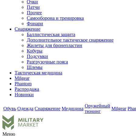
Очки
Патчи
Прочее
Самооборона и тренировка
Фонари
Снаряжение
Баллистическая защита
Дополнительное тактическое снаряжение
Жилеты для бронепластин
Кобуры
Подсумки
Разгрузочные пояса
Шлемы
Тактическая медицина
Milgear
Phantom
Распродажа
Новинки
Оружейный
Обувь
Одежда
Снаряжение
Медицина
Milgear
Pha
тюнинг
Меню