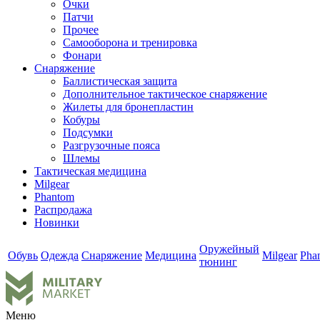
Очки
Патчи
Прочее
Самооборона и тренировка
Фонари
Снаряжение
Баллистическая защита
Дополнительное тактическое снаряжение
Жилеты для бронепластин
Кобуры
Подсумки
Разгрузочные пояса
Шлемы
Тактическая медицина
Milgear
Phantom
Распродажа
Новинки
Оружейный
Обувь
Одежда
Снаряжение
Медицина
Milgear
Pha
тюнинг
Меню