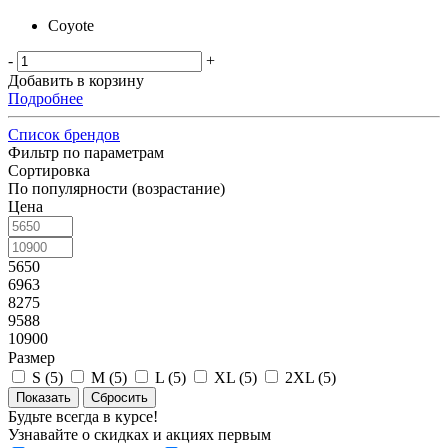
Coyote
-
+
Добавить в корзину
Подробнее
Список брендов
Фильтр по параметрам
Сортировка
По популярности (возрастание)
Цена
5650
6963
8275
9588
10900
Размер
S (
5
)
M (
5
)
L (
5
)
XL (
5
)
2XL (
5
)
Сбросить
Будьте всегда в курсе!
Узнавайте о скидках и акциях первым