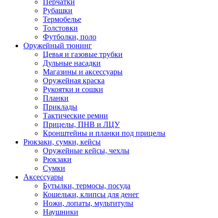
Перчатки
Рубашки
Термобелье
Толстовки
Футболки, поло
Оружейный тюнинг
Цевья и газовые трубки
Дульные насадки
Магазины и аксессуары
Оружейная краска
Рукоятки и сошки
Планки
Приклады
Тактические ремни
Прицелы, ПНВ и ЛЦУ
Кронштейны и планки под прицелы
Рюкзаки, сумки, кейсы
Оружейные кейсы, чехлы
Рюкзаки
Сумки
Аксессуары
Бутылки, термосы, посуда
Кошельки, клипсы для денег
Ножи, лопаты, мультитулы
Наушники