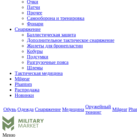
Очки
Патчи
Прочее
Самооборона и тренировка
Фонари
Снаряжение
Баллистическая защита
Дополнительное тактическое снаряжение
Жилеты для бронепластин
Кобуры
Подсумки
Разгрузочные пояса
Шлемы
Тактическая медицина
Milgear
Phantom
Распродажа
Новинки
Оружейный
Обувь
Одежда
Снаряжение
Медицина
Milgear
Pha
тюнинг
Меню