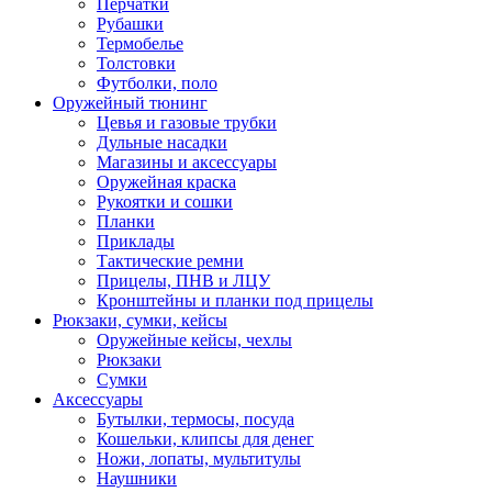
Перчатки
Рубашки
Термобелье
Толстовки
Футболки, поло
Оружейный тюнинг
Цевья и газовые трубки
Дульные насадки
Магазины и аксессуары
Оружейная краска
Рукоятки и сошки
Планки
Приклады
Тактические ремни
Прицелы, ПНВ и ЛЦУ
Кронштейны и планки под прицелы
Рюкзаки, сумки, кейсы
Оружейные кейсы, чехлы
Рюкзаки
Сумки
Аксессуары
Бутылки, термосы, посуда
Кошельки, клипсы для денег
Ножи, лопаты, мультитулы
Наушники