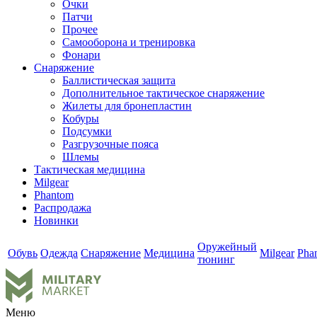
Очки
Патчи
Прочее
Самооборона и тренировка
Фонари
Снаряжение
Баллистическая защита
Дополнительное тактическое снаряжение
Жилеты для бронепластин
Кобуры
Подсумки
Разгрузочные пояса
Шлемы
Тактическая медицина
Milgear
Phantom
Распродажа
Новинки
Оружейный
Обувь
Одежда
Снаряжение
Медицина
Milgear
Pha
тюнинг
Меню