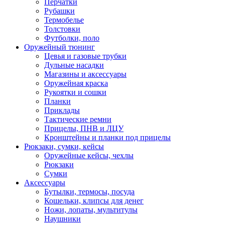
Перчатки
Рубашки
Термобелье
Толстовки
Футболки, поло
Оружейный тюнинг
Цевья и газовые трубки
Дульные насадки
Магазины и аксессуары
Оружейная краска
Рукоятки и сошки
Планки
Приклады
Тактические ремни
Прицелы, ПНВ и ЛЦУ
Кронштейны и планки под прицелы
Рюкзаки, сумки, кейсы
Оружейные кейсы, чехлы
Рюкзаки
Сумки
Аксессуары
Бутылки, термосы, посуда
Кошельки, клипсы для денег
Ножи, лопаты, мультитулы
Наушники