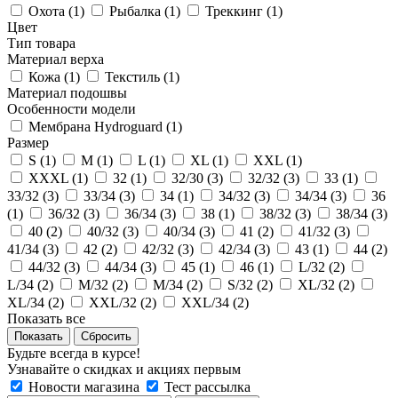
Охота (
1
)
Рыбалка (
1
)
Треккинг (
1
)
Цвет
Тип товара
Материал верха
Кожа (
1
)
Текстиль (
1
)
Материал подошвы
Особенности модели
Мембрана Hydroguard (
1
)
Размер
S (
1
)
M (
1
)
L (
1
)
XL (
1
)
XXL (
1
)
XXXL (
1
)
32 (
1
)
32/30 (
3
)
32/32 (
3
)
33 (
1
)
33/32 (
3
)
33/34 (
3
)
34 (
1
)
34/32 (
3
)
34/34 (
3
)
36
(
1
)
36/32 (
3
)
36/34 (
3
)
38 (
1
)
38/32 (
3
)
38/34 (
3
)
40 (
2
)
40/32 (
3
)
40/34 (
3
)
41 (
2
)
41/32 (
3
)
41/34 (
3
)
42 (
2
)
42/32 (
3
)
42/34 (
3
)
43 (
1
)
44 (
2
)
44/32 (
3
)
44/34 (
3
)
45 (
1
)
46 (
1
)
L/32 (
2
)
L/34 (
2
)
M/32 (
2
)
M/34 (
2
)
S/32 (
2
)
XL/32 (
2
)
XL/34 (
2
)
XXL/32 (
2
)
XXL/34 (
2
)
Показать все
Сбросить
Будьте всегда в курсе!
Узнавайте о скидках и акциях первым
Новости магазина
Тест рассылка