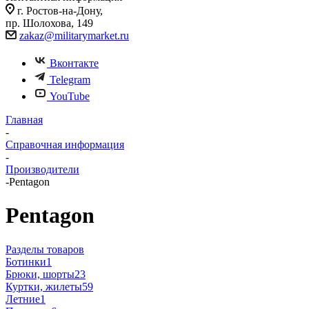
г. Ростов-на-Дону,
пр. Шолохова, 149
zakaz@militarymarket.ru
Вконтакте
Telegram
YouTube
Главная
-
Справочная информация
-
Производители
-
Pentagon
Pentagon
Разделы товаров
Ботинки
1
Брюки, шорты
23
Куртки, жилеты
59
Летние
1