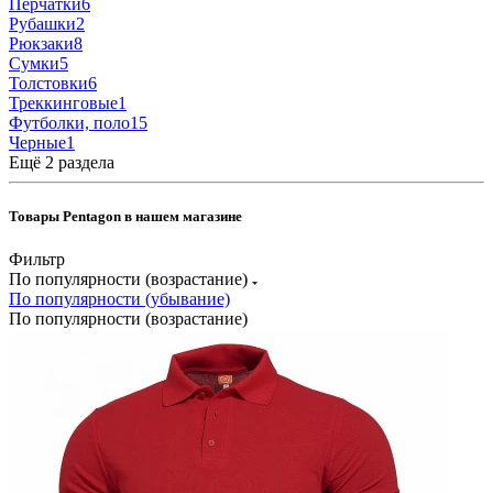
Перчатки
6
Рубашки
2
Рюкзаки
8
Сумки
5
Толстовки
6
Треккинговые
1
Футболки, поло
15
Черные
1
Ещё 2 раздела
Товары Pentagon в нашем магазине
Фильтр
По популярности (возрастание)
По популярности (убывание)
По популярности (возрастание)