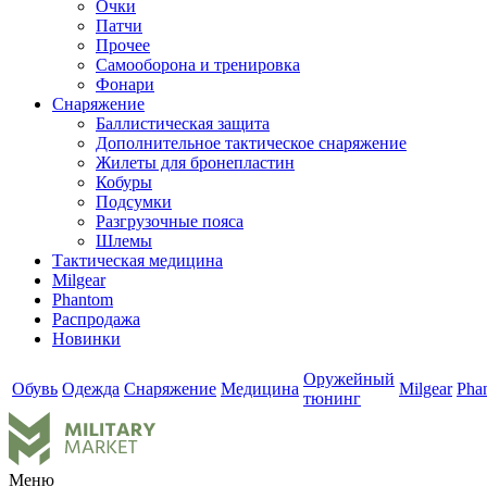
Очки
Патчи
Прочее
Самооборона и тренировка
Фонари
Снаряжение
Баллистическая защита
Дополнительное тактическое снаряжение
Жилеты для бронепластин
Кобуры
Подсумки
Разгрузочные пояса
Шлемы
Тактическая медицина
Milgear
Phantom
Распродажа
Новинки
Оружейный
Обувь
Одежда
Снаряжение
Медицина
Milgear
Pha
тюнинг
Меню