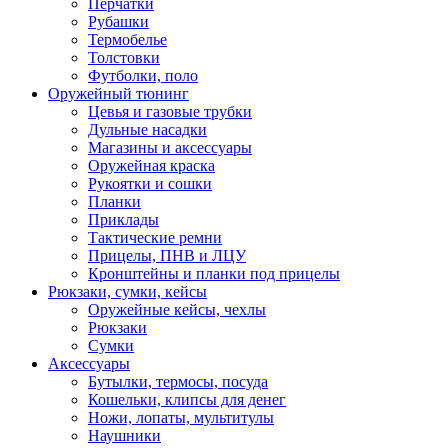
Перчатки
Рубашки
Термобелье
Толстовки
Футболки, поло
Оружейный тюнинг
Цевья и газовые трубки
Дульные насадки
Магазины и аксессуары
Оружейная краска
Рукоятки и сошки
Планки
Приклады
Тактические ремни
Прицелы, ПНВ и ЛЦУ
Кронштейны и планки под прицелы
Рюкзаки, сумки, кейсы
Оружейные кейсы, чехлы
Рюкзаки
Сумки
Аксессуары
Бутылки, термосы, посуда
Кошельки, клипсы для денег
Ножи, лопаты, мультитулы
Наушники