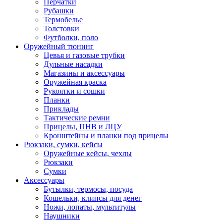
Перчатки
Рубашки
Термобелье
Толстовки
Футболки, поло
Оружейный тюнинг
Цевья и газовые трубки
Дульные насадки
Магазины и аксессуары
Оружейная краска
Рукоятки и сошки
Планки
Приклады
Тактические ремни
Прицелы, ПНВ и ЛЦУ
Кронштейны и планки под прицелы
Рюкзаки, сумки, кейсы
Оружейные кейсы, чехлы
Рюкзаки
Сумки
Аксессуары
Бутылки, термосы, посуда
Кошельки, клипсы для денег
Ножи, лопаты, мультитулы
Наушники