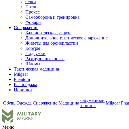
Очки
Патчи
Прочее
Самооборона и тренировка
Фонари
Снаряжение
Баллистическая защита
Дополнительное тактическое снаряжение
Жилеты для бронепластин
Кобуры
Подсумки
Разгрузочные пояса
Шлемы
Тактическая медицина
Milgear
Phantom
Распродажа
Новинки
Оружейный
Обувь
Одежда
Снаряжение
Медицина
Milgear
Pha
тюнинг
Меню